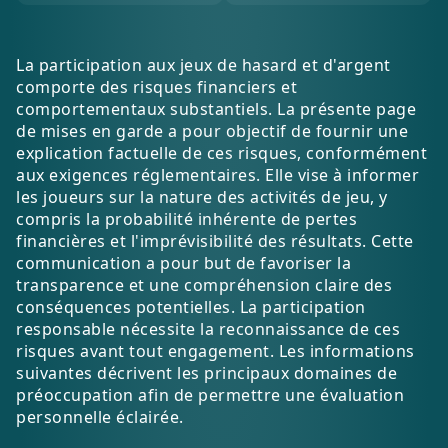
La participation aux jeux de hasard et d'argent
comporte des risques financiers et
comportementaux substantiels. La présente page
de mises en garde a pour objectif de fournir une
explication factuelle de ces risques, conformément
aux exigences réglementaires. Elle vise à informer
les joueurs sur la nature des activités de jeu, y
compris la probabilité inhérente de pertes
financières et l'imprévisibilité des résultats. Cette
communication a pour but de favoriser la
transparence et une compréhension claire des
conséquences potentielles. La participation
responsable nécessite la reconnaissance de ces
risques avant tout engagement. Les informations
suivantes décrivent les principaux domaines de
préoccupation afin de permettre une évaluation
personnelle éclairée.