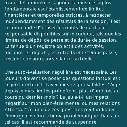
avant de commencer à jouer. La mesure la plus
fondamentale est l'établissement de limites
financières et temporelles strictes, à respecter
indépendamment des résultats de la session. Il est
recommandé d'utiliser les outils de contrôle
responsable disponibles sur le compte, tels que les
limites de dépôt, de perte et de durée de session.
La tenue d'un registre objectif des activités,
incluant les dépôts, les retraits et le temps passé,
permet une auto-surveillance factuelle.
Une auto-évaluation régulière est nécessaire. Les
joueurs doivent se poser des questions factuelles :
Le jeu interfère-t-il avec mes responsabilités ? Ai-je
dépassé mes limites prédéfinies plus d'une fois au
cours du dernier mois ? Le jeu a-t-il un impact
négatif sur mon bien-être mental ou mes relations
? Un "oui" à l'une de ces questions peut indiquer
l'émergence d'un schéma problématique. Dans un
tel cas, il est recommandé de suspendre