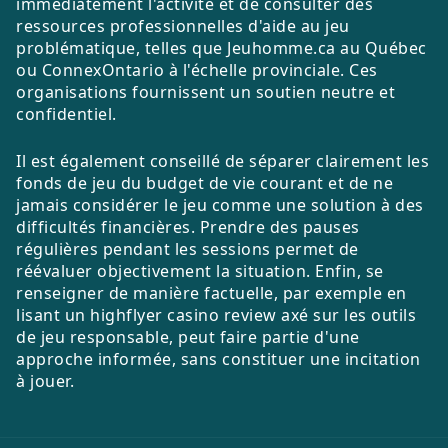
immédiatement l'activité et de consulter des
ressources professionnelles d'aide au jeu
problématique, telles que Jeuhomme.ca au Québec
ou ConnexOntario à l'échelle provinciale. Ces
organisations fournissent un soutien neutre et
confidentiel.
Il est également conseillé de séparer clairement les
fonds de jeu du budget de vie courant et de ne
jamais considérer le jeu comme une solution à des
difficultés financières. Prendre des pauses
régulières pendant les sessions permet de
réévaluer objectivement la situation. Enfin, se
renseigner de manière factuelle, par exemple en
lisant un highflyer casino review axé sur les outils
de jeu responsable, peut faire partie d'une
approche informée, sans constituer une incitation
à jouer.