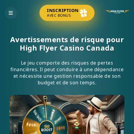
INSCRIPTION
AVEC BONUS
Avertissements de risque pour
High Flyer Casino Canada
Le jeu comporte des risques de pertes
financières. Il peut conduire à une dépendance
et nécessite une gestion responsable de son
budget et de son temps.