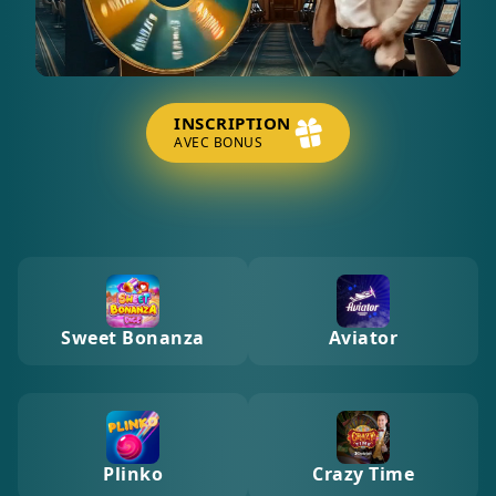
INSCRIPTION
AVEC BONUS
Sweet Bonanza
Aviator
Plinko
Crazy Time