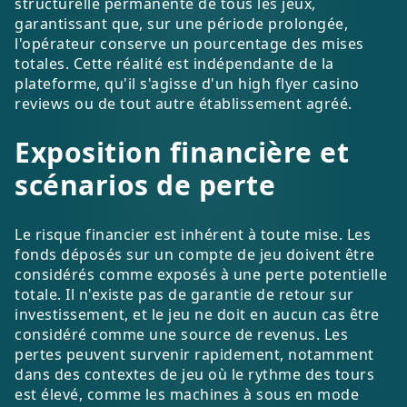
structurelle permanente de tous les jeux,
garantissant que, sur une période prolongée,
l'opérateur conserve un pourcentage des mises
totales. Cette réalité est indépendante de la
plateforme, qu'il s'agisse d'un high flyer casino
reviews ou de tout autre établissement agréé.
Exposition financière et
scénarios de perte
Le risque financier est inhérent à toute mise. Les
fonds déposés sur un compte de jeu doivent être
considérés comme exposés à une perte potentielle
totale. Il n'existe pas de garantie de retour sur
investissement, et le jeu ne doit en aucun cas être
considéré comme une source de revenus. Les
pertes peuvent survenir rapidement, notamment
dans des contextes de jeu où le rythme des tours
est élevé, comme les machines à sous en mode