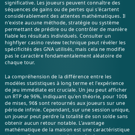
significative. Les joueurs peuvent connaître des
séquences de gains ou de pertes qui s'écartent
considérablement des attentes mathématiques. Il
n'existe aucune méthode, stratégie ou système
permettant de prédire ou de contrôler de manière
fiable les résultats individuels. Consulter un
highflyer casino review technique peut révéler les
spécificités des GNA utilisés, mais cela ne modifie
pas le caractère fondamentalement aléatoire de
chaque tour.
La compréhension de la différence entre les
modèles statistiques à long terme et l'expérience
de jeu immédiate est cruciale. Un jeu peut afficher
un RTP de 96%, indiquant qu'en théorie, pour 100$
de mises, 96$ sont retournés aux joueurs sur une
période infinie. Cependant, sur une session unique,
un joueur peut perdre la totalité de son solde sans
obtenir aucun retour notable. L'avantage
mathématique de la maison est une caractéristique