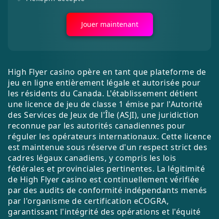
Jouer maintenant
High Flyer casino opère en tant que plateforme de
jeu en ligne entièrement légale et autorisée pour
les résidents du Canada. L'établissement détient
une licence de jeu de classe 1 émise par l'Autorité
des Services de Jeux de l'Île (ASJI), une juridiction
reconnue par les autorités canadiennes pour
réguler les opérateurs internationaux. Cette licence
est maintenue sous réserve d'un respect strict des
cadres légaux canadiens, y compris les lois
fédérales et provinciales pertinentes. La légitimité
de High Flyer casino est continuellement vérifiée
par des audits de conformité indépendants menés
par l'organisme de certification eCOGRA,
garantissant l'intégrité des opérations et l'équité