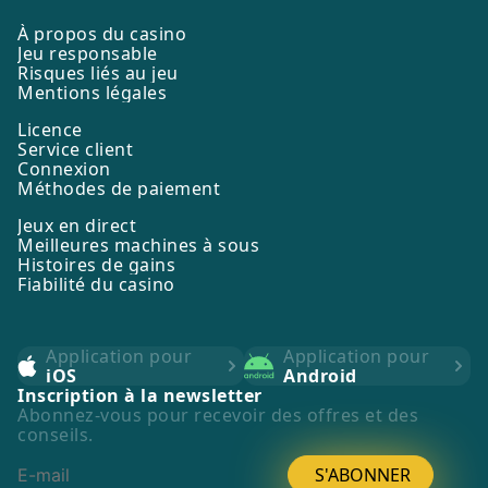
À propos du casino
Jeu responsable
Risques liés au jeu
Mentions légales
Licence
Service client
Connexion
Méthodes de paiement
Jeux en direct
Meilleures machines à sous
Histoires de gains
Fiabilité du casino
Application pour
Application pour
iOS
Android
Inscription à la newsletter
Abonnez-vous pour recevoir des offres et des
conseils.
S'ABONNER