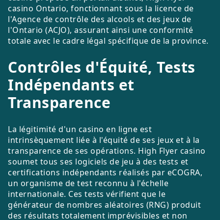
casino Ontario, fonctionnant sous la licence de
l'Agence de contrôle des alcools et des jeux de
l'Ontario (ACJO), assurant ainsi une conformité
totale avec le cadre légal spécifique de la province.
Contrôles d'Équité, Tests
Indépendants et
Transparence
La légitimité d'un casino en ligne est
intrinsèquement liée à l'équité de ses jeux et à la
transparence de ses opérations. High Flyer casino
soumet tous ses logiciels de jeu à des tests et
certifications indépendants réalisés par eCOGRA,
un organisme de test reconnu à l'échelle
internationale. Ces tests vérifient que le
générateur de nombres aléatoires (RNG) produit
des résultats totalement imprévisibles et non