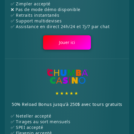
✅ Zimpler accepté
❌ Pas de mode démo disponible
✅ Retraits instantanés
✅ Support multidevises
✅ Assistance en direct 24h/24 et 7j/7 par chat
Jouer ici
★★★★★
50% Reload Bonus jusqu'à 250$ avec tours gratuits
✅ Neteller accepté
✅ Tirages au sort mensuels
✅ SPEI accepté
✅ Flexepin accepté