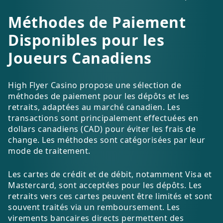
Méthodes de Paiement
Disponibles pour les
Joueurs Canadiens
High Flyer Casino propose une sélection de
méthodes de paiement pour les dépôts et les
retraits, adaptées au marché canadien. Les
transactions sont principalement effectuées en
dollars canadiens (CAD) pour éviter les frais de
change. Les méthodes sont catégorisées par leur
mode de traitement.
Les cartes de crédit et de débit, notamment Visa et
Mastercard, sont acceptées pour les dépôts. Les
retraits vers ces cartes peuvent être limités et sont
souvent traités via un remboursement. Les
virements bancaires directs permettent des