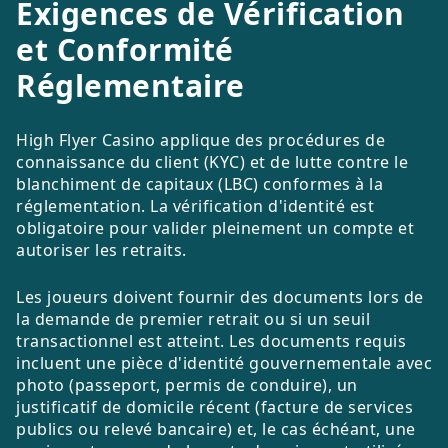
Exigences de Vérification
et Conformité
Réglementaire
High Flyer Casino applique des procédures de
connaissance du client (KYC) et de lutte contre le
blanchiment de capitaux (LBC) conformes à la
réglementation. La vérification d'identité est
obligatoire pour valider pleinement un compte et
autoriser les retraits.
Les joueurs doivent fournir des documents lors de
la demande de premier retrait ou si un seuil
transactionnel est atteint. Les documents requis
incluent une pièce d'identité gouvernementale avec
photo (passeport, permis de conduire), un
justificatif de domicile récent (facture de services
publics ou relevé bancaire) et, le cas échéant, une