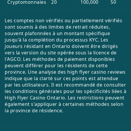
Cryptomonnaies
20
100,000
50
Les comptes non vérifiés ou partiellement vérifiés
sont soumis à des limites de retrait réduites,
souvent plafonnées à un montant spécifique
jusqu'à la complétion du processus KYC. Les
joueurs résidant en Ontario doivent être dirigés
vers la version du site opérée sous la licence de
l'AGCO. Les méthodes de paiement disponibles
peuvent différer pour les résidents de cette
province. Une analyse des high flyer casino reviews
indique que la clarté sur ces points est attendue
par les utilisateurs. Il est recommandé de consulter
les conditions générales pour les spécificités liées à
High Flyer Casino Ontario. Les restrictions peuvent
également s'appliquer à certaines méthodes selon
la province de résidence.